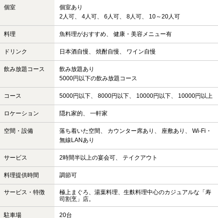
個室
個室あり
2人可、 4人可、 6人可、 8人可、 10～20人可
料理
魚料理がおすすめ、 健康・美容メニュー有
ドリンク
日本酒自慢、 焼酎自慢、 ワイン自慢
飲み放題コース
飲み放題あり
5000円以下の飲み放題コース
コース
5000円以下、 8000円以下、 10000円以下、 10000円以上
ロケーション
隠れ家的、 一軒家
空間・設備
落ち着いた空間、 カウンター席あり、 座敷あり、 Wi-Fi・
無線LANあり
サービス
2時間半以上の宴会可、 テイクアウト
料理提供時間
調節可
サービス・特徴
極上まぐろ、湯葉料理、生麩料理中心のカジュアルな「寿
司割烹」店。
駐車場
20台