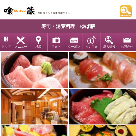
寿司・湯葉料理 ゆば膳
トップ
メニュー
地図
フォト
クーポン
インフォ
求人情報
お問合せ