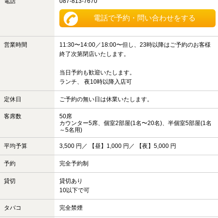
電話
087-813-7670
電話で予約・問い合わせをする
営業時間
11:30〜14:00／18:00〜但し、23時以降はご予約のお客様
終了次第閉店いたします。
当日予約も歓迎いたします。
ランチ、 夜10時以降入店可
定休日
ご予約の無い日は休業いたします。
客席数
50席
カウンター5席、個室2部屋(1名〜20名)、半個室5部屋(1名
～5名用)
平均予算
3,500 円／ 【昼】1,000 円／ 【夜】5,000 円
予約
完全予約制
貸切
貸切あり
10以下で可
タバコ
完全禁煙