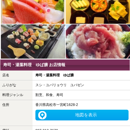
寿司・湯葉料理 ゆば膳 お店情報
店名
寿司・湯葉料理 ゆば膳
ふりがな
スシ・ユバリョウリ ユバゼン
料理ジャンル
割烹、和食、寿司
住所
香川県高松市一宮町1628-2
地図を表示