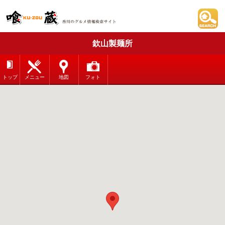
欽山製麺所
トップ
メニュー
地図
フォト