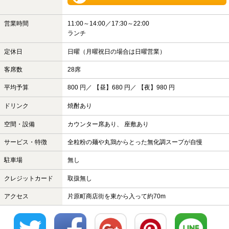
営業時間
11:00～14:00／17:30～22:00
ランチ
定休日
日曜（月曜祝日の場合は日曜営業）
客席数
28席
平均予算
800 円／ 【昼】680 円／ 【夜】980 円
ドリンク
焼酎あり
空間・設備
カウンター席あり、 座敷あり
サービス・特徴
全粒粉の麺や丸鶏からとった無化調スープが自慢
駐車場
無し
クレジットカード
取扱無し
アクセス
片原町商店街を東から入って約70m