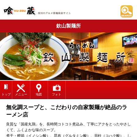
欽山製麺所
トップ
メニュー
地図
フォト
無化調スープと、こだわりの自家製麺が絶品のラ
ーメン店
良質な「国産丸鶏」を、長時間コトコト煮込み、丁寧にアクをとったやさし
くて、ふくよかな味のスープ。
煮干・鰹節（イノシン酸）、昆布（グルタミン酸）、貝柱（コハク酸）、し