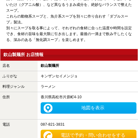
いたけ（グアニル酸）、など異なるうまみ成分を、絶妙なバランスで整えた
スープ。
これらの動物系スープと、魚介系スープを別々に作り合わす「ダブルスー
プ」製法。
別々にスープを取る事によって、それぞれの食材に合った温度や時間を設定
でき、食材の旨味を最大限に引き出します。最後の一滴まで飲み干したくな
る、深みのある「無化調スープ」を楽しめます。
欽山製麺所 お店情報
店名
欽山製麺所
ふりがな
キンザンセイメンジョ
料理ジャンル
ラーメン
住所
香川県高松市片原町4-10
地図を表示
電話
087-821-3831
電話で予約・問い合わせをする