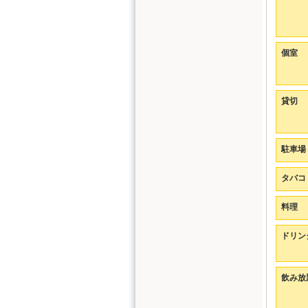
個室
貸切
駐車場
タバコ
料理
ドリン
飲み放