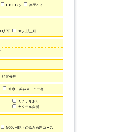
LINE Pay
楽天ペイ
30人可
30人以上可
可
時間分煙
め
健康・美容メニュー有
カクテルあり
カクテル自慢
5000円以下の飲み放題コース