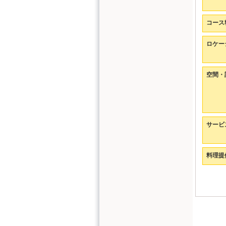
コース
ロケー
空間・
サービ
料理提