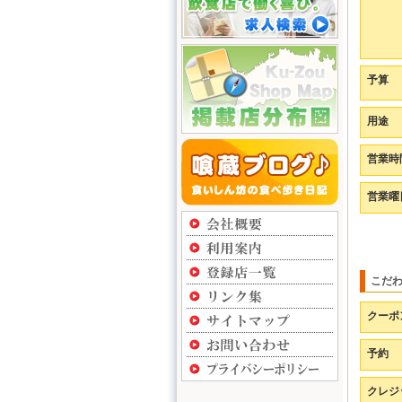
予算
用途
営業時
営業曜
こだ
クーポ
予約
クレジ