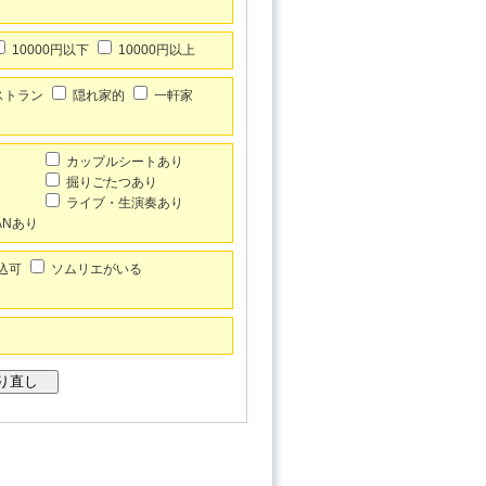
10000円以下
10000円以上
ストラン
隠れ家的
一軒家
カップルシートあり
掘りごたつあり
ライブ・生演奏あり
LANあり
込可
ソムリエがいる