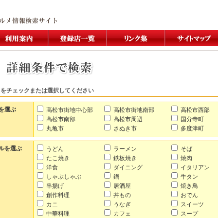
目をチェックまたは選択してください
を選ぶ
高松市街地中心部
高松市街地南部
高松市西部
高松市南部
高松市周辺
国分寺町
丸亀市
さぬき市
多度津町
ルを選ぶ
うどん
ラーメン
そば
たこ焼き
鉄板焼き
焼肉
洋食
ダイニング
イタリアン
しゃぶしゃぶ
鍋
牛タン
串揚げ
居酒屋
焼き鳥
創作料理
丼もの
おでん
カニ
うなぎ
スイーツ
中華料理
カフェ
スープ