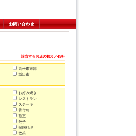
該当するお店の数:0／45軒
高松市東部
坂出市
お好み焼き
レストラン
ステーキ
骨付鳥
割烹
餃子
韓国料理
飲茶