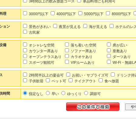
3時間以上の飲み放題コース
単品料理にも利用可
料理
3000円以下
4000円以下
5000円以下
8000円以下
ション
景色がきれい
夜景が見える
海が見える
ホテルのレ
古民家
設備
オシャレな空間
落ち着いた空間
席が広い
カウンター席あり
ソファー席あり
座敷あり
オープンテラスあり
カラオケあり
ダーツあり
スポーツ観戦可
VIPルームあり
Wi-Fi・無線
ス
2時間半以上の宴会可
お祝い・サプライズ可
ドリンク持
子供歓迎
ペット可
テイクアウト
食べ放題
供時間
指定なし
早い
ゆっくり
調節可