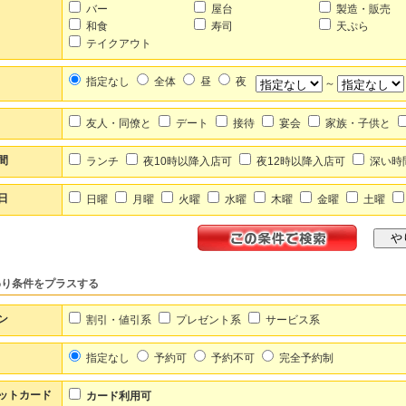
バー
屋台
製造・販売
和食
寿司
天ぷら
テイクアウト
指定なし
全体
昼
夜
～
友人・同僚と
デート
接待
宴会
家族・子供と
間
ランチ
夜10時以降入店可
夜12時以降入店可
深い時
日
日曜
月曜
火曜
水曜
木曜
金曜
土曜
わり条件をプラスする
ン
割引・値引系
プレゼント系
サービス系
指定なし
予約可
予約不可
完全予約制
ットカード
カード利用可