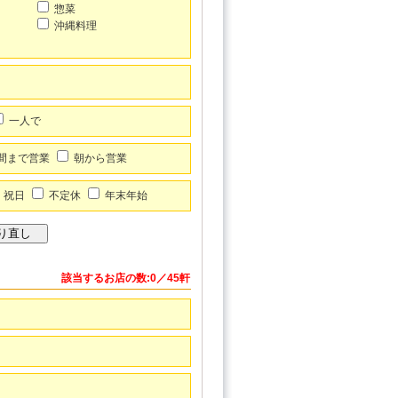
惣菜
沖縄料理
一人で
間まで営業
朝から営業
祝日
不定休
年末年始
該当するお店の数:0／45軒