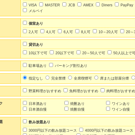
VISA
MASTER
JCB
AMEX
Diners
PayPay
メルペイ
個室あり
2人可
4人可
6人可
8人可
10～20人可
20～
貸切あり
10以下で可
20以下で可
20～50人で可
50人以上で
駐車場あり
パーキング割引あり
指定なし
完全禁煙
全席喫煙可
席または部屋分煙
野菜料理がおすすめ
魚料理がおすすめ
肉料理がおすす
ク
日本酒あり
焼酎あり
ワインあり
日本酒自慢
焼酎自慢
ワイン自慢
題
飲み放題あり
3000円以下の飲み放題コース
4000円以下の飲み放題コース