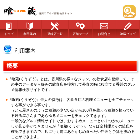
トップ
利用案内
登録店一覧
店舗マップ
お問合せ
喰蔵ブログ
利用案内
概要
『喰蔵(くうぞう)』とは、香川県の様々なジャンルの飲食店を登録して、そ
の中のデータから好みの飲食店を検索して外食の時に役立てる香川のグル
メ情報検索サイトです。
『喰蔵(くうぞう)』最大の特徴は、各飲食店の料理メニューを全てチェック
する事ができる事です。
うどん屋さんのように種類の少ない店から100品を越える種類を扱ってい
る居酒屋さんまであらゆるメニューをチェックできます。
一般的なグルメ情報サイトでは、おすすめメニューといくつかのメニュー
しか見る事ができませんが『喰蔵(くうぞう)』ならば全料理とその値段を
確認できますので、店に行く前にあらかじめ食べたい料理と予算を決める
ことができます。