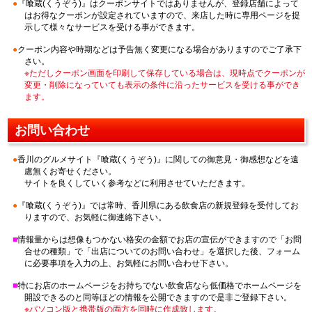
『喰蔵(くうぞう)』はクーポンサイトではありませんが、登録店舗によって
はお得なクーポンが設定されていますので、来店した時に専用ページを提
示して様々なサービスを受ける事ができます。
クーポン内容や時期などは予告無く変更になる場合がありますのでご了承下
さい。
※ただしクーポン画面を印刷して保存している場合は、現時点でクーポンが
変更・削除になっていても表示の条件に沿ったサービスを受ける事ができ
ます。
お問い合わせ
香川のグルメサイト『喰蔵(くうぞう)』に関しての御意見・御感想などを遠
慮無くお寄せください。
サイトを良くしていく参考などに利用させていただきます。
『喰蔵(くうぞう)』では常時、香川県にある飲食店の新規登録を受付してお
りますので、お気軽に御連絡下さい。
情報量からは想像もつかない格安の金額でお店の宣伝ができますので「お問
合せの種類」で「出店についてのお問い合わせ」を選択した後、フォーム
に必要事項を入力の上、お気軽にお問い合わせ下さい。
特にお店のホームページをお持ちでない飲食店なら低価格でホームページを
開設できるのと同等ほどの情報を公開できますので是非ご登録下さい。
※パソコン版と携帯版の両方を同時に作成致します。